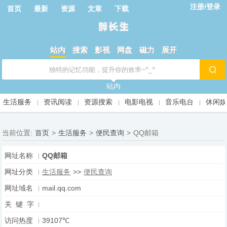
注册/登录
首页
最新
资源
文章
下载
站内
搜索
影视
网盘
磁力
展开
站内
生活服务
资讯阅读
资源搜索
电影电视
音乐电台
休闲
当前位置:
首页
>
生活服务
>
便民查询
>
QQ邮箱
网址名称
QQ邮箱
网址分类
生活服务
>>
便民查询
网址域名
mail.qq.com
关 键 字
访问热度
39107℃