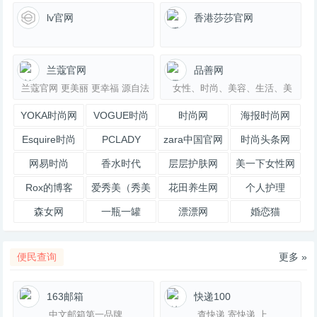
lv官网
香港莎莎官网
兰蔻官网
品善网
兰蔻官网 更美丽 更幸福 源自法
女性、时尚、美容、生活、美
国的高端美妆品牌
食、影视、娱乐视频在线观看
YOKA时尚网
VOGUE时尚
时尚网
海报时尚网
网
Esquire时尚
PCLADY
zara中国官网
时尚头条网
先生网
LADYMAX.cn
网易时尚
香水时代
层层护肤网
美一下女性网
Rox的博客
爱秀美（秀美
花田养生网
个人护理
网）
森女网
一瓶一罐
漂漂网
婚恋猫
便民查询
更多 »
163邮箱
快递100
中文邮箱第一品牌
查快递 寄快递 上