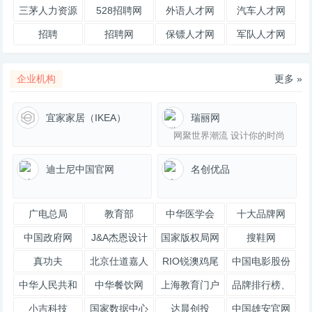
信息
网
三茅人力资源
528招聘网
外语人才网
汽车人才网
网
招聘
招聘网
保镖人才网
军队人才网
企业机构
更多 »
宜家家居（IKEA）
瑞丽网
网聚世界潮流 设计你的时尚
rayli.com.cn
迪士尼中国官网
名创优品
广电总局
教育部
中华医学会
十大品牌网
China
中国政府网
J&A杰恩设计
国家版权局网
搜鞋网
官网
真功夫
北京仕道嘉人
RIO锐澳鸡尾
中国电影股份
传媒有限公司
酒
有限公司
中华人民共和
中华餐饮网
上海教育门户
品牌排行榜、
嘉人网
国国防部
网站欢迎您！
人气品牌榜、
小吉科技
国家数据中心
达晨创投
中国雄安官网