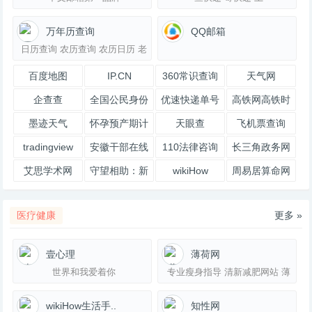
万年历查询
QQ邮箱
日历查询 农历查询 农历日历 老
黄历 万年历表
百度地图
IP.CN
360常识查询
天气网
企查查
全国公民身份
优速快递单号
高铁网高铁时
证号码查询服
查询
刻表查询频道
墨迹天气
怀孕预产期计
天眼查
飞机票查询
务中心
算器
tradingview
安徽干部在线
110法律咨询
长三角政务网
学习
艾思学术网
守望相助：新
wikiHow
周易居算命网
型冠状病毒肺
炎求助
医疗健康
更多 »
壹心理
薄荷网
世界和我爱着你
专业瘦身指导 清新减肥网站 薄
荷网
wikiHow生活手..
知性网