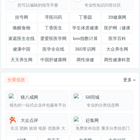
您可以编辑的指导手册
专业性知识问答社区
挂号网
寻医问药
丁香园
39健康网
唤醒食物
丁香医生
学生体质健康
医护网（健康
网
之路）
家庭医生在线
爱爱医医学网
bmi指数计算
医学百科
器
健康中国
医学全在线
360常识网
大众养生网
天天养生网
中国肝健康网
两性保健
两性健康科普
分类信息
更多 »
猪八戒网
58同城
领先的一站式企业外包服务平台
专业的分类信息网
大众点评
赶集网
生活 团购 旅游 电影 优惠券 大
免费发布信息 重庆分类信息门
众点评网
户