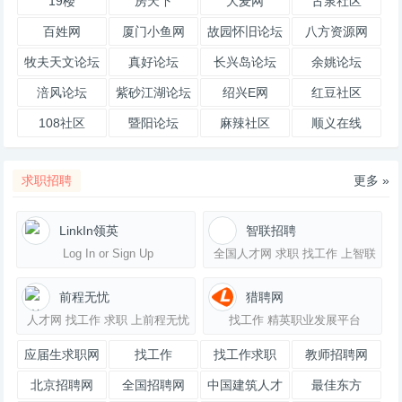
19楼
房天下
大麦网
古泉社区
百姓网
厦门小鱼网
故园怀旧论坛
八方资源网
牧夫天文论坛
真好论坛
长兴岛论坛
余姚论坛
涪风论坛
紫砂江湖论坛
绍兴E网
红豆社区
108社区
暨阳论坛
麻辣社区
顺义在线
(108sq.cn)
求职招聘
更多 »
LinkIn领英
智联招聘
Log In or Sign Up
全国人才网 求职 找工作 上智联
招聘
前程无忧
猎聘网
人才网 找工作 求职 上前程无忧
找工作 精英职业发展平台
应届生求职网
找工作
找工作求职
教师招聘网
2019招聘教师
北京招聘网
全国招聘网
中国建筑人才
最佳东方