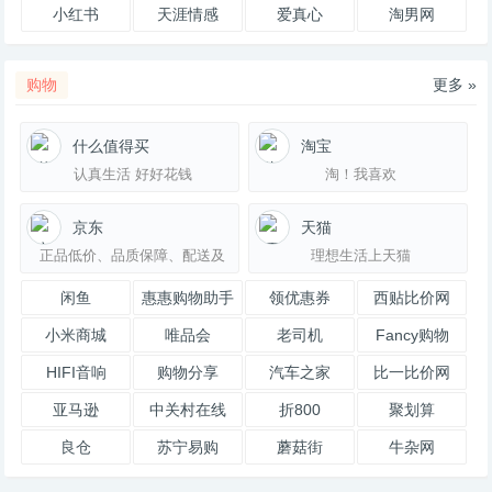
友录
小红书
天涯情感
爱真心
淘男网
购物
更多 »
什么值得买
淘宝
认真生活 好好花钱
淘！我喜欢
京东
天猫
正品低价、品质保障、配送及
理想生活上天猫
时、轻松购物！
闲鱼
惠惠购物助手
领优惠券
西贴比价网
小米商城
唯品会
老司机
Fancy购物
HIFI音响
购物分享
汽车之家
比一比价网
亚马逊
中关村在线
折800
聚划算
良仓
苏宁易购
蘑菇街
牛杂网