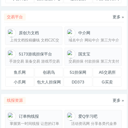
十大品牌排名
导航
交易平台
更多 »
原创力文档
中介网
上传文档投稿赚钱 文档C2C交
域名中介 网站中介 第三方中介
易模式 100%分成比例文档分享
交易平台 zhongjie.com
网
5173游戏担保平台
国支宝
手游交易 装备交易 游戏币交易
交易担保 付款担保 第三方支付
帐号交易 点卡充值 代练服务 是
担保平台
鱼爪网
创易鸟
51担保网
A5交易所
国内权威安全的游戏
小爪网
包大人担保网
DD373
G买卖
线报资源
更多 »
订单狗线报
爱Q学习吧
掌握第一时间线报 让您的订单
活动资讯网 分享各类代金券