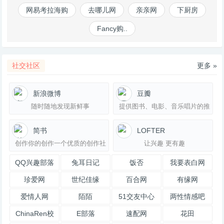
网易考拉海购
去哪儿网
亲亲网
下厨房
Fancy购..
社交社区
更多 »
新浪微博
豆瓣
随时随地发现新鲜事
提供图书、电影、音乐唱片的推
荐、评论和价格比较以及城市独
特的文化生活
简书
LOFTER
创作你的创作一个优质的创作社
让兴趣 更有趣
区
QQ兴趣部落
兔耳日记
饭否
我要表白网
珍爱网
世纪佳缘
百合网
有缘网
爱情人网
陌陌
51交友中心
两性情感吧
ChinaRen校
E部落
速配网
花田