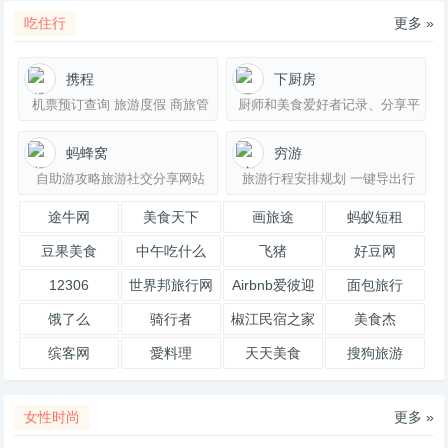
吃住行
更多 »
携程
下厨房
机票预订查询 旅游度假 商旅管
厨师和美食爱好者记录、分享平
理
台
蚂蜂窝
穷游
自助游攻略旅游社交分享网站
旅游行程安排规划 一键导出行
马
程单 穷游行程助手
途牛网
美食天下
画旅途
蚂蚁短租
豆果美食
中午吃什么
飞猪
好豆网
12306
世界邦旅行网
Airbnb爱彼迎
面包旅行
饿了么
骑行者
椒江民宿之家
美食杰
缤客网
愛料理
天天美食
搜狗旅游
女性时尚
更多 »