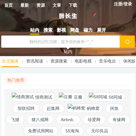
注册/登录
首页
最新
资源
文章
下载
站内
搜索
影视
网盘
磁力
展开
站内
生活服务
资讯阅读
资源搜索
电影电视
音乐电台
休闲
热门推荐
情商测试
豆瓣
58同城
智联招聘
赶集网
蚂蜂窝
闲鱼
飞猪
猪八戒网
Airbnb..
珍爱网
有缘网
免费试用网站
55海淘
无印良品