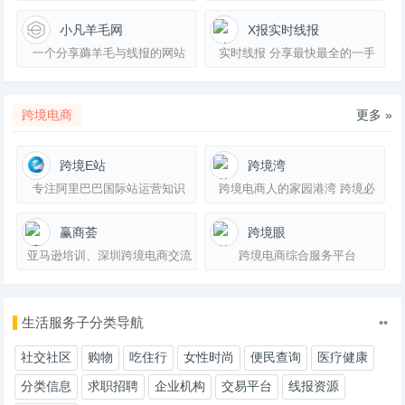
更优惠
小凡羊毛网
X报实时线报
一个分享薅羊毛与线报的网站
实时线报 分享最快最全的一手
活动羊毛资讯
跨境电商
更多 »
跨境E站
跨境湾
专注阿里巴巴国际站运营知识
跨境电商人的家园港湾 跨境必
跨境电商运营和Wordpress外贸
备导航
建站
赢商荟
跨境眼
亚马逊培训、深圳跨境电商交流
跨境电商综合服务平台
平台、亚马逊
生活服务子分类导航
••
社交社区
购物
吃住行
女性时尚
便民查询
医疗健康
分类信息
求职招聘
企业机构
交易平台
线报资源