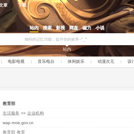
文章
下载
站内
搜索
影视
网盘
磁力
小说
站内
电影电视
音乐电台
休闲娱乐
动漫次元
设
教育部
生活服务
>>
企业机构
wap.moe.gov.cn
教育部
教育