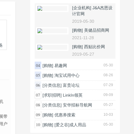
[企业机构]
J&A杰恩设
计官网
2019-05-30
[购物]
美健品招商网
2021-11-28
场
[购物]
西贴比价网
2019-05-27
04
[购物]
易趣网
05-30
05
[购物]
淘宝试用中心
08-26
06
[分类信息]
富贵论坛
07-29
07
[求职招聘]
LinkIn领英
09-09
机
08
[分类信息]
安华招标导航网
05-27
09
[购物]
优惠券搜索
10-03
展带
用户
10
[购物]
[爱之谷]成人用品
05-30