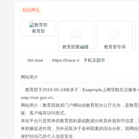
相似网址
教育部
教育部重編國..
教育督导局
Vol.moe
https://trace.moe/?
手机乐园市
u
场_海量安卓
网站简介
软件、游戏
下载 -
教育部于2019-05-24收录于
- Exapmple上网导航
生活服务
wap.moe.gov.cn。
网站简介：教育部政府门户网站由教育部办公厅主办，是教育
版、客户端等访问形式。
本站平台只是简单供教育部的基础数据分析其价值和可信度，
来积极促进作用，另外还取决于各种因素的综合分析。因网站
保护好自己的个人信息安全。