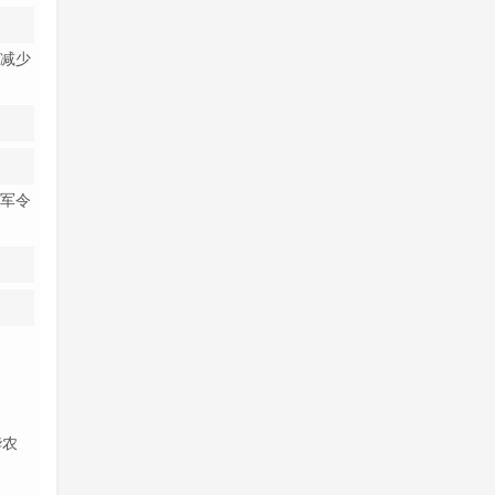
要减少
“军令
华农