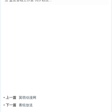
注 盖世音雄工作室 313 粉丝...
• 上一篇
翼萌动漫网
• 下一篇
番组放送