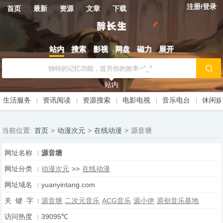
注册/登录
首页
最新
资源
文章
下载
站内
搜索
影视
网盘
磁力
展开
站内
生活服务
资讯阅读
资源搜索
电影电视
音乐电台
休闲
当前位置:
首页
>
动漫次元
>
在线动漫
>
源音塘
网址名称
源音塘
网址分类
动漫次元
>>
在线动漫
网址域名
yuanyintang.com
关 键 字
源音塘
二次元音乐
ACG音乐
源小伊
原创音乐基地
访问热度
39095℃