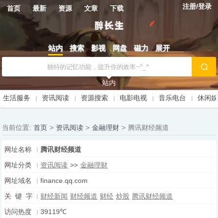
注册/登录
首页
最新
资源
文章
下载
站内
搜索
影视
网盘
磁力
展开
站内
生活服务
资讯阅读
资源搜索
电影电视
音乐电台
休闲
当前位置:
首页
>
资讯阅读
>
金融理财
>
腾讯财经频道
网址名称
腾讯财经频道
网址分类
资讯阅读
>>
金融理财
网址域名
finance.qq.com
关 键 字
财经新闻
财经频道
财经
炒股
腾讯财经频道
访问热度
39119℃