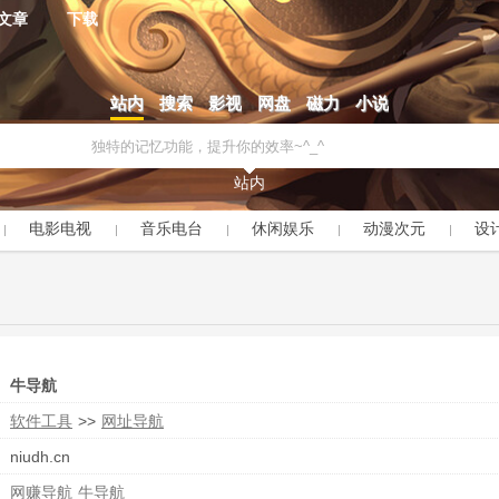
文章
下载
站内
搜索
影视
网盘
磁力
小说
站内
电影电视
音乐电台
休闲娱乐
动漫次元
设
牛导航
软件工具
>>
网址导航
niudh.cn
网赚导航
牛导航