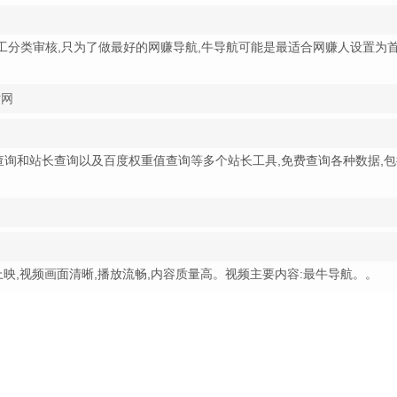
赚网站都是人工分类审核,只为了做最好的网赚导航,牛导航可能是最适合网赚人设置为
站网
站收录查询和站长查询以及百度权重值查询等多个站长工具,免费查询各种数据,
5-25上映,视频画面清晰,播放流畅,内容质量高。视频主要内容:最牛导航。。