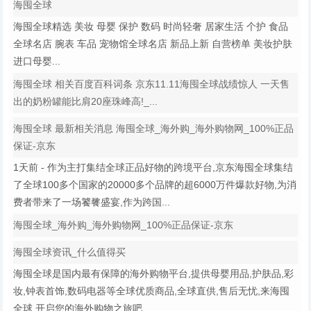
海囤全球
海囤全球精选 美妆 母婴 保护 数码 时尚轻奢 居家生活 个护 食品
全球名店 腕表 车品 宠物馆全球名店 新品上新 自营榜单 美妆护肤
进口母婴...
海囤全球 相关百度百科词条 京东11.11海囤全球战绩惊人 一天售
出的奶粉罐能比肩20座珠峰高!_...
海囤全球 最新相关消息 海囤全球_海外购_海外购物网_100%正品
保证-京东
1天前 - 作为主打集结全球正品好物的跨境平台,京东海囤全球集结
了全球100多个国家的20000多个品牌的超6000万件爆款好物,为消
费者带来了一场饕餮盛宴,作为跨国...
海囤全球_海外购_海外购物网_100%正品保证-京东
海囤全球资讯_什么值得买
海囤全球是国内最有保障的海外购物平台,提供母婴用品,护肤品,彩
妆,钟表首饰,数码电器等全球优质商品,全球直供,售后无忧,来海囤
全球,开启您的海外购物之旅吧.