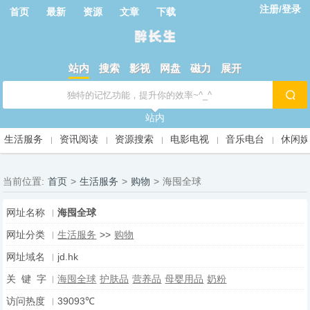
注册/登录
首页
最新
资源
文章
下载
站内
搜索
影视
网盘
磁力
展开
站内
生活服务
资讯阅读
资源搜索
电影电视
音乐电台
休闲
当前位置:
首页
>
生活服务
>
购物
>
海囤全球
网址名称
海囤全球
网址分类
生活服务
>>
购物
网址域名
jd.hk
关 键 字
海囤全球
护肤品
营养品
母婴用品
奶粉
访问热度
39093℃