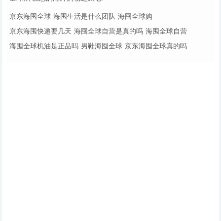
京东海囤全球
海囤生活是什么团队
海囤全球购
京东海囤快递要几天
海囤全球自营是真的吗
海囤全球自营
海囤全球机油是正品吗
男鞋海囤全球
京东海囤全球真的吗