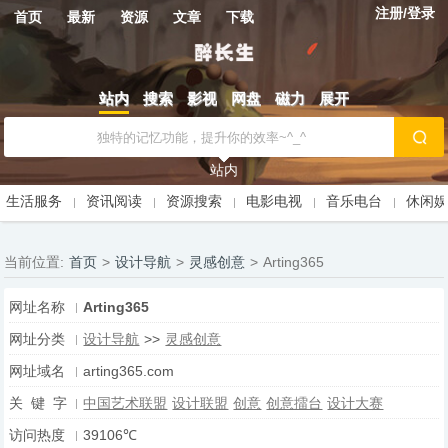
注册/登录
首页
最新
资源
文章
下载
站内
搜索
影视
网盘
磁力
展开
站内
生活服务
资讯阅读
资源搜索
电影电视
音乐电台
休闲
当前位置:
首页
>
设计导航
>
灵感创意
>
Arting365
网址名称
Arting365
网址分类
设计导航
>>
灵感创意
网址域名
arting365.com
关 键 字
中国艺术联盟
设计联盟
创意
创意擂台
设计大赛
访问热度
39106℃