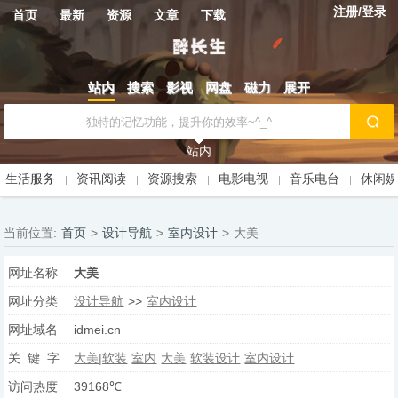
注册/登录
首页
最新
资源
文章
下载
站内
搜索
影视
网盘
磁力
展开
站内
生活服务
资讯阅读
资源搜索
电影电视
音乐电台
休闲
当前位置:
首页
>
设计导航
>
室内设计
>
大美
网址名称
大美
网址分类
设计导航
>>
室内设计
网址域名
idmei.cn
关 键 字
大美|软装
室内
大美
软装设计
室内设计
访问热度
39168℃