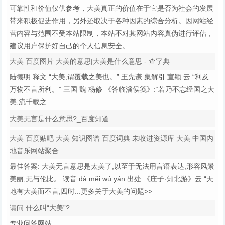
可靠性和价值仅供参考，大美真正的价值在于它是否为社会的发展
带来积极促进作用，另外还取决于各种因素的综合分析。因网站经
营内容与范围不受本站限制，本站不对其网站内容真伪进行评估，
建议用户保护好自己的个人信息安全。
大美 百度图片 大美的意思|大美是什么意思 - 查字典
陆德明 释文:“大美,谓覆载之美也。” 王先谦 集解引 宣颖 云:“利及
万物不言所利。” 三国 魏 杨修 《答临淄侯笺》:“若乃不忘经国之大
美,流千载之...
大美无言是什么意思?_百度知道
大美 百度贴吧 大美 知识图谱 百度词典 未收进资源库 大美 中国内
地音乐网站聚合 ...
最佳答案: 大美无言意思是太美了,以至于无法用言语表达,形容风景
美丽,无与伦比。 读音:dà měi wú yán 出处:《庄子·知北游》云:“天
地有大美而不言,四时...更多关于大美的问题>>
请问:什么叫“大美”?
专业问答网站