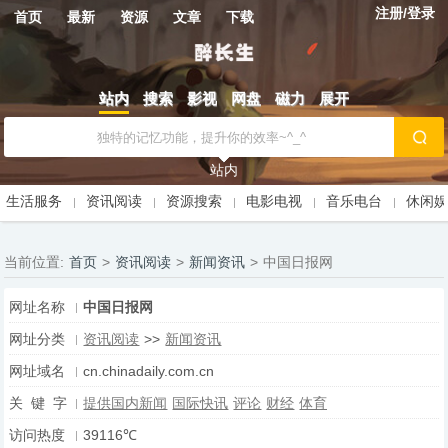
注册/登录
首页
最新
资源
文章
下载
站内
搜索
影视
网盘
磁力
展开
站内
生活服务
资讯阅读
资源搜索
电影电视
音乐电台
休闲
当前位置:
首页
>
资讯阅读
>
新闻资讯
>
中国日报网
网址名称
中国日报网
网址分类
资讯阅读
>>
新闻资讯
网址域名
cn.chinadaily.com.cn
关 键 字
提供国内新闻
国际快讯
评论
财经
体育
访问热度
39116℃