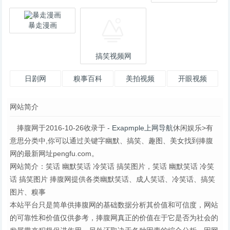
暴走漫画
搞笑视频网
日剧网
糗事百科
美拍视频
开眼视频
网站简介
捧腹网于2016-10-26收录于
- Exapmple上网导航
休闲娱乐>有
意思分类中,你可以通过关键字幽默、搞笑、趣图、美女找到捧腹
网的最新网址pengfu.com。
网站简介：笑话 幽默笑话 冷笑话 搞笑图片，笑话 幽默笑话 冷笑
话 搞笑图片 捧腹网提供各类幽默笑话、成人笑话、冷笑话、搞笑
图片、糗事
本站平台只是简单供捧腹网的基础数据分析其价值和可信度，网站
的可靠性和价值仅供参考，捧腹网真正的价值在于它是否为社会的