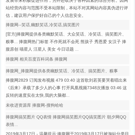
发展带来积极促进作用，另外还取决于各种因素的综合分析。因网
站经营内容与范围不受本站限制，本站不对其网站内容真伪进行评
估，建议用户保护好自己的个人信息安全。
捧腹网--笑话,幽默笑话,冷笑话,搞笑图片
[官方]捧腹网提供各类幽默笑话、大众笑话、冷笑话、搞笑图片、
糗事... 捧腹网热门标签 不作死就不会死 熊孩子 秀恩爱 女汉子 捧
腹原创 喵星人 汪星人 美女 今日话题 ...
捧腹网 相关百度百科词条 捧腹网
捧腹网_捧腹网提供各类幽默笑话、冷笑话、搞笑图片、糗事
捧腹网2829 订阅发布视频 479 03:40 这首歌刘若英要哭着唱出来
《后来》承载了多少人的心事 打开凤凰视频7348次播放 03:46 这
反转的速度实在太快,我的大脑都...
未收进资源库 捧腹网-搜狗哈哈
捧腹网搞笑图片 QQ表情 捧腹网搞笑图片QQ搞笑图片 朝夕网QQ
表情...
2019年3月17日 - 温馨提示:捧腹网于2019年3月17日被淘站分类目