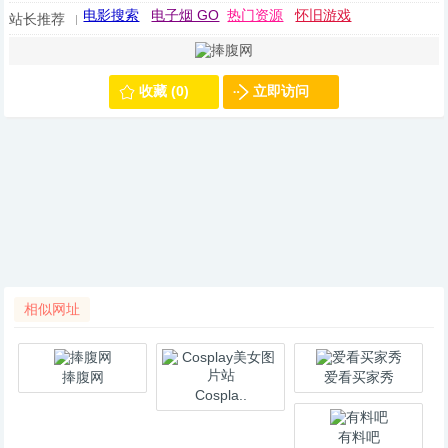
电影搜索
电子烟 GO
热门资源
怀旧游戏
站长推荐
收藏 (0)
立即访问
相似网址
捧腹网
爱看买家秀
Cospla..
有料吧