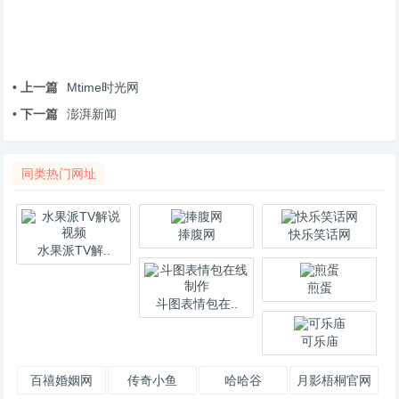
• 上一篇
Mtime时光网
• 下一篇
澎湃新闻
同类热门网址
捧腹网
快乐笑话网
水果派TV解..
煎蛋
斗图表情包在..
可乐庙
百禧婚姻网
传奇小鱼
哈哈谷
月影梧桐官网