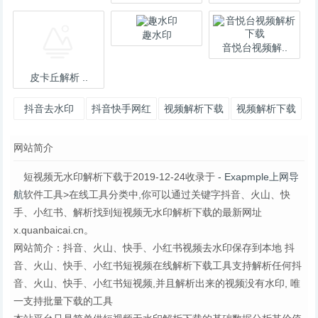
趣水印
音悦台视频解..
皮卡丘解析 ..
抖音去水印
抖音快手网红
视频解析下载
视频解析下载
排行
器
网站简介
短视频无水印解析下载于2019-12-24收录于
- Exapmple上网导
航
软件工具>在线工具分类中,你可以通过关键字抖音、火山、快
手、小红书、解析找到短视频无水印解析下载的最新网址
x.quanbaicai.cn。
网站简介：抖音、火山、快手、小红书视频去水印保存到本地 抖
音、火山、快手、小红书短视频在线解析下载工具支持解析任何抖
音、火山、快手、小红书短视频,并且解析出来的视频没有水印, 唯
一支持批量下载的工具