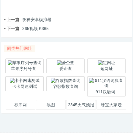
• 上一篇
夜神安卓模拟器
• 下一篇
365视频 K365
同类热门网址
苹果序列号查..
爱企查
短网址
卡卡网速测试
谷歌指数查询
911汉语词..
标库网
易图
2345天气预报
珠宝大家坛