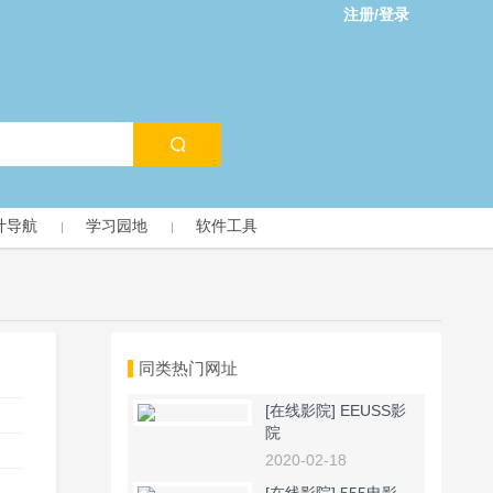
注册/登录
计导航
学习园地
软件工具
同类热门网址
[在线影院]
EEUSS影
院
2020-02-18