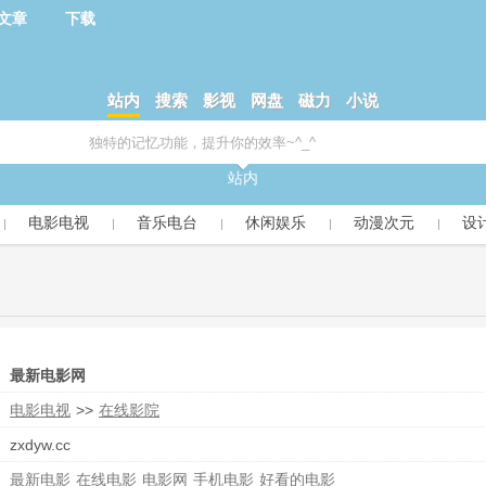
文章
下载
站内
搜索
影视
网盘
磁力
小说
站内
电影电视
音乐电台
休闲娱乐
动漫次元
设
最新电影网
电影电视
>>
在线影院
zxdyw.cc
最新电影
在线电影
电影网
手机电影
好看的电影