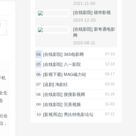
2021-11-05
[在线影院]
德华影视
2019-12-20
[在线影院]
新奇遇电影
网
2020-08-11
04
[在线影院]
365电影网
07-10
05
[在线影院]
八一影院
12-18
06
[影视下载]
MAG磁力站
09-17
手机
07
[追剧]
淘剧社
03-05
全无
08
[在线影院]
搜搜影视网
01-26
选
09
[在线影院]
完美视频
11-03
10
[影视周边]
秀比特电影论坛
07-21
社会
估，