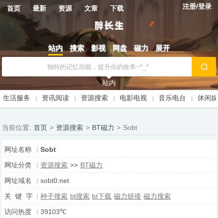
注册/登录
首页
最新
资源
文章
下载
站内
搜索
影视
网盘
磁力
展开
站内
生活服务
资讯阅读
资源搜索
电影电视
音乐电台
休闲
当前位置:
首页
>
资源搜索
>
BT磁力
>
Sobt
网址名称
Sobt
网址分类
资源搜索
>>
BT磁力
网址域名
sobt0.net
关 键 字
种子搜索
bt搜索
bt下载
磁力链接
磁力搜索
访问热度
39103℃