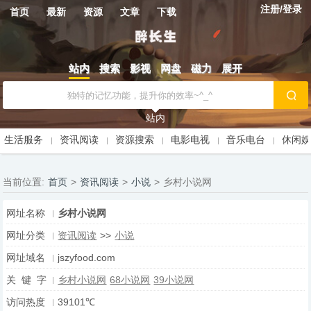
注册/登录
首页
最新
资源
文章
下载
站内
搜索
影视
网盘
磁力
展开
站内
生活服务
资讯阅读
资源搜索
电影电视
音乐电台
休闲
当前位置:
首页
>
资讯阅读
>
小说
>
乡村小说网
网址名称
乡村小说网
网址分类
资讯阅读
>>
小说
网址域名
jszyfood.com
关 键 字
乡村小说网
68小说网
39小说网
访问热度
39101℃