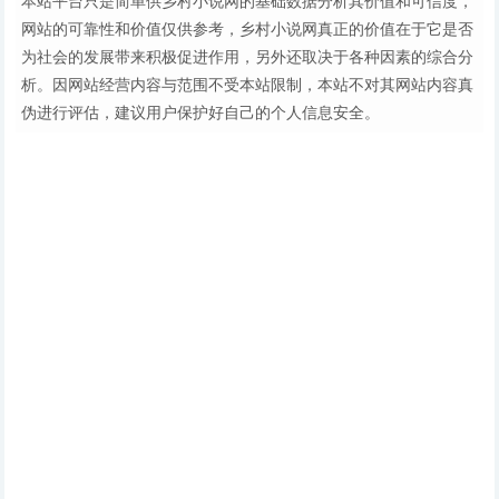
本站平台只是简单供乡村小说网的基础数据分析其价值和可信度，
网站的可靠性和价值仅供参考，乡村小说网真正的价值在于它是否
为社会的发展带来积极促进作用，另外还取决于各种因素的综合分
析。因网站经营内容与范围不受本站限制，本站不对其网站内容真
伪进行评估，建议用户保护好自己的个人信息安全。