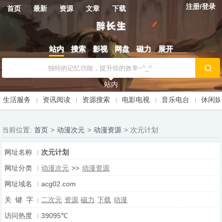
注册/登录
首页
最新
资源
文章
下载
站内
搜索
影视
网盘
磁力
展开
站内
生活服务
资讯阅读
资源搜索
电影电视
音乐电台
休闲
当前位置:
首页
>
动漫次元
>
动漫资源
>
次元计划
网址名称
次元计划
网址分类
动漫次元
>>
动漫资源
网址域名
acg02.com
关 键 字
二次元
资源
磁力
下载
动漫
访问热度
39095℃