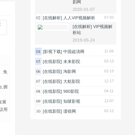
剧网
2020-01-07
02
[在线解析]
人人VIP视频解析
07-02
[在线解析]
VIP视频解
析站
2019-05-24
04
[影视下载]
中国超清网
11-09
05
[在线影院]
未来影院
02-13
06
[在线影院]
淘影网
02-15
、免
07
[在线影院]
大航影院
12-17
台,拥
08
[在线影院]
980影院
04-11
09
[在线影院]
知唛影视
12-07
发展
议用
10
[在线影院]
谍错网
02-12