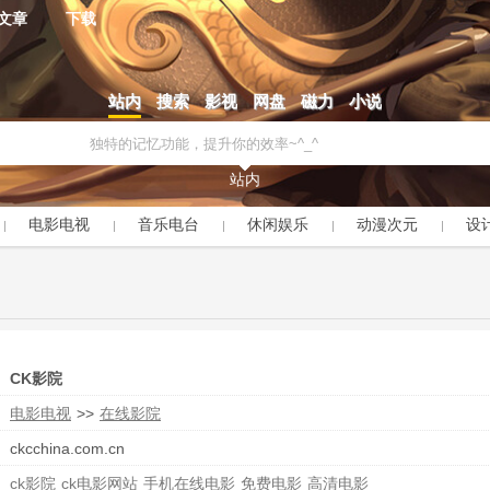
文章
下载
站内
搜索
影视
网盘
磁力
小说
站内
电影电视
音乐电台
休闲娱乐
动漫次元
设
CK影院
电影电视
>>
在线影院
ckcchina.com.cn
ck影院
ck电影网站
手机在线电影
免费电影
高清电影