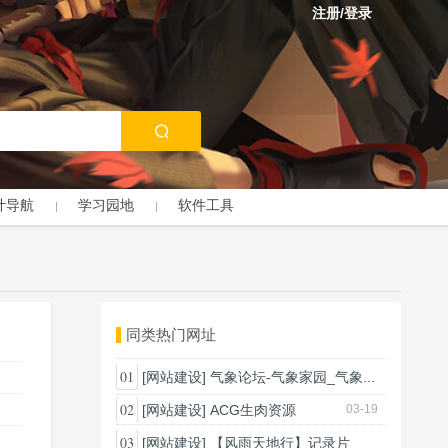
注册/登录
计导航
学习园地
软件工具
同类热门网址
01
[网站建设]
气象论坛-气象家园_气象...
03-18
02
[网站建设]
ACG生肉资源
03-19
03
[网站建设]
【风雨天地行】记录片