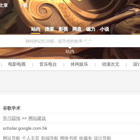
文章
下载
站内
搜索
影视
网盘
磁力
小说
站内
电影电视
音乐电台
休闲娱乐
动漫次元
设
谷歌学术
学习园地
>>
网站建设
scholar.google.com.hk
网址导航
个人主页
前端导航
网络书签
收藏夹
设计导航