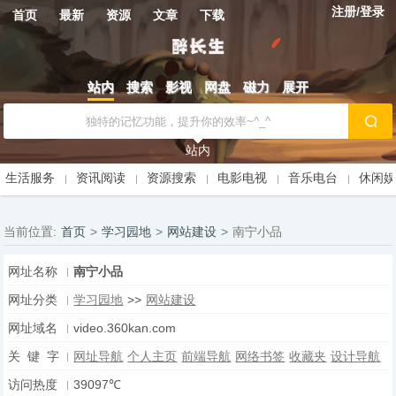
注册/登录
首页
最新
资源
文章
下载
站内
搜索
影视
网盘
磁力
展开
站内
生活服务
资讯阅读
资源搜索
电影电视
音乐电台
休闲
当前位置:
首页
>
学习园地
>
网站建设
>
南宁小品
网址名称
南宁小品
网址分类
学习园地
>>
网站建设
网址域名
video.360kan.com
关 键 字
网址导航
个人主页
前端导航
网络书签
收藏夹
设计导航
访问热度
39097℃