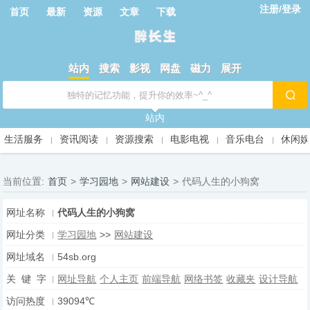
注册/登录
首页
最新
资源
文章
下载
站内
搜索
影视
网盘
磁力
展开
站内
生活服务
资讯阅读
资源搜索
电影电视
音乐电台
休闲
当前位置:
首页
>
学习园地
>
网站建设
>
代码人生的小狗窝
网址名称
代码人生的小狗窝
网址分类
学习园地
>>
网站建设
网址域名
54sb.org
关 键 字
网址导航
个人主页
前端导航
网络书签
收藏夹
设计导航
访问热度
39094℃