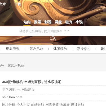
文章
下载
站内
搜索
影视
网盘
磁力
小说
站内
电影电视
音乐电台
休闲娱乐
动漫次元
设
为商标，这比乐视还
360把“旗舰机”申请为商标，这比乐视还
学习园地
>>
网站建设
sh.qihoo.com
网址导航
个人主页
前端导航
网络书签
收藏夹
设计导航