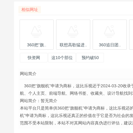
相似网址
360把“旗..
联想高歌猛进..
360追日团..
快资网
这10个部位
预约破50
再“痒”，你都
万!Lenovo
网站简介
应该忍住不
S5手机一手
要扣
360把“旗舰机”申请为商标，这比乐视还于2024-03-20收录
航、个人主页、前端导航、网络书签、收藏夹、设计导航找到360把
网站简介：暂无简介
本站平台只是简单供360把“旗舰机”申请为商标，这比乐视还
机”申请为商标，这比乐视还真正的价值在于它是否为社会的
范围不受本站限制，本站不对其网站内容真伪进行评估，建议