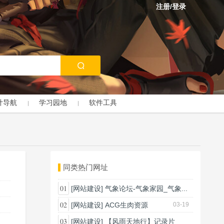
注册/登录
计导航
学习园地
软件工具
同类热门网址
01
[网站建设]
气象论坛-气象家园_气象...
03-18
02
[网站建设]
ACG生肉资源
03-19
03
[网站建设]
【风雨天地行】记录片