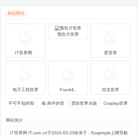
相似网址
预告片世界
IT世界网 ..
星世界
电子工程世界
Frank&..
坦克世界
不可不知的智
魂-风中的世
震惊世界水族
Cosplay世界
利酒趣闻-世
界的主页 - 站
的发明——加
网站简介
界游网World
酷 (ZCO
热棒-加热棒-
家
IT世界网 IT.com.cn于2024-03-20收录于
- Exapmple上网导航