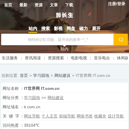
注册/登录
首页
最新
资源
文章
下载
站内
搜索
影视
网盘
磁力
展开
站内
生活服务
资讯阅读
资源搜索
电影电视
音乐电台
休闲
当前位置:
首页
>
学习园地
>
网站建设
>
IT世界网 IT.com.cn
网址名称
IT世界网 IT.com.cn
网址分类
学习园地
>>
网站建设
网址域名
it.com.cn
关 键 字
网址导航
个人主页
前端导航
网络书签
收藏夹
设计导航
访问热度
39104℃