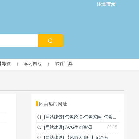
注册/登录
计导航
学习园地
软件工具
同类热门网址
01
[网站建设]
气象论坛-气象家园_气象...
03-18
02
[网站建设]
ACG生肉资源
03-19
03
[网站建设]
【风雨天地行】记录片