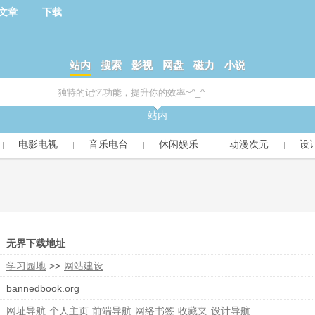
文章
下载
站内
搜索
影视
网盘
磁力
小说
站内
电影电视
音乐电台
休闲娱乐
动漫次元
设
无界下载地址
学习园地
>>
网站建设
bannedbook.org
网址导航
个人主页
前端导航
网络书签
收藏夹
设计导航