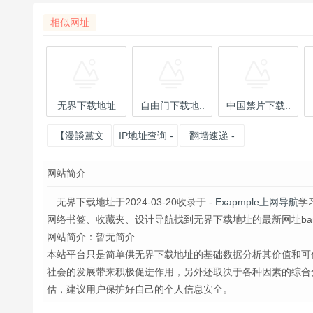
相似网址
无界下载地址
自由门下载地..
中国禁片下载..
【漫談黨文
IP地址查询 -
翻墙速递 -
化】
代理的
中国禁闻网
网站简介
ip【全局代理
无界下载地址于2024-03-20收录于
- Exapmple上网导航
学
网络书签、收藏夹、设计导航找到无界下载地址的最新网址banned
网站简介：暂无简介
本站平台只是简单供无界下载地址的基础数据分析其价值和可
社会的发展带来积极促进作用，另外还取决于各种因素的综合
估，建议用户保护好自己的个人信息安全。