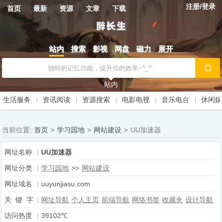
注册/登录
首页
最新
资源
文章
下载
站内
搜索
影视
网盘
磁力
展开
站内
生活服务
资讯阅读
资源搜索
电影电视
音乐电台
休闲
当前位置:
首页
>
学习园地
>
网站建设
>
UU加速器
网址名称
UU加速器
网址分类
学习园地
>>
网站建设
网址域名
uuyunjiasu.com
关 键 字
网址导航
个人主页
前端导航
网络书签
收藏夹
设计导航
访问热度
39102℃