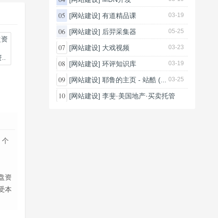
05
[网站建设]
有道精品课
03-19
06
[网站建设]
后羿采集器
05-25
07
[网站建设]
大戏视频
03-23
.
08
[网站建设]
环评知识库
03-19
09
[网站建设]
耶鲁的主页 - 站酷 (...
03-25
10
[网站建设]
李斐·美国地产·买卖托管
03-24
、个
盘资
受本