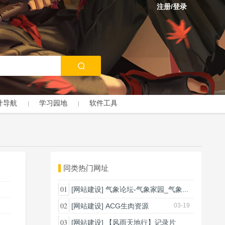
注册/登录
计导航
学习园地
软件工具
同类热门网址
01
[网站建设]
气象论坛-气象家园_气象...
03-18
02
[网站建设]
ACG生肉资源
03-19
03
[网站建设]
【风雨天地行】记录片