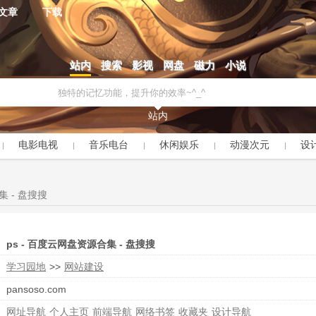
文章
下载
站内
搜索
影视
网盘
磁力
小说
站内
电影电视
音乐电台
休闲娱乐
动漫次元
设
集 - 盘搜搜
ps - 百度云网盘资源合集 - 盘搜搜
学习园地
>>
网站建设
pansoso.com
网址导航
个人主页
前端导航
网络书签
收藏夹
设计导航