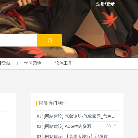
注册/登录
计导航
学习园地
软件工具
同类热门网址
01
[网站建设]
气象论坛-气象家园_气象...
03-18
02
[网站建设]
ACG生肉资源
03-19
03
[网站建设]
【风雨天地行】记录片