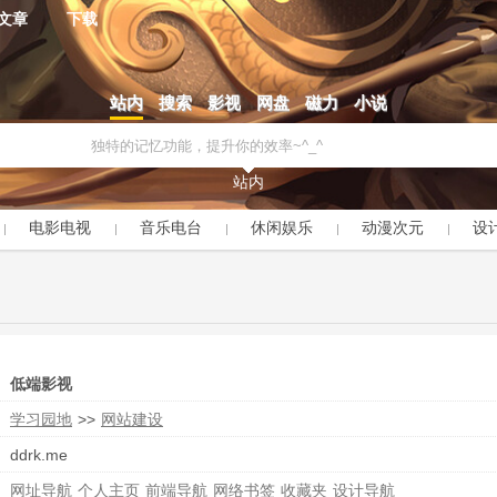
文章
下载
站内
搜索
影视
网盘
磁力
小说
站内
电影电视
音乐电台
休闲娱乐
动漫次元
设
低端影视
学习园地
>>
网站建设
ddrk.me
网址导航
个人主页
前端导航
网络书签
收藏夹
设计导航