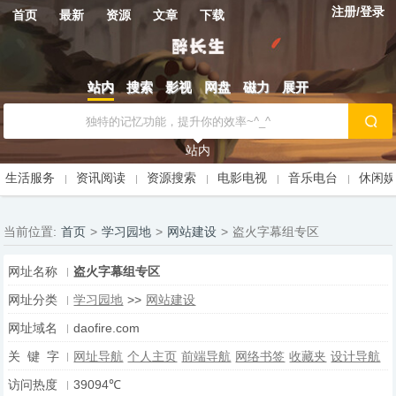
注册/登录
首页
最新
资源
文章
下载
站内
搜索
影视
网盘
磁力
展开
站内
生活服务
资讯阅读
资源搜索
电影电视
音乐电台
休闲
当前位置:
首页
>
学习园地
>
网站建设
>
盗火字幕组专区
网址名称
盗火字幕组专区
网址分类
学习园地
>>
网站建设
网址域名
daofire.com
关 键 字
网址导航
个人主页
前端导航
网络书签
收藏夹
设计导航
访问热度
39094℃