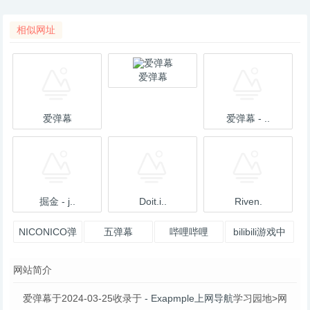
相似网址
爱弹幕
爱弹幕
爱弹幕 - ..
掘金 - j..
Doit.i..
Riven.
NICONICO弹
五弹幕
哔哩哔哩
bilibili游戏中
幕站
心
网站简介
爱弹幕于2024-03-25收录于
- Exapmple上网导航
学习园地>网