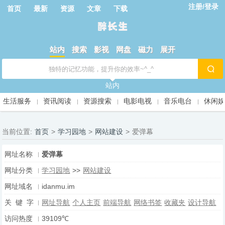
注册/登录
首页
最新
资源
文章
下载
站内
搜索
影视
网盘
磁力
展开
站内
生活服务
资讯阅读
资源搜索
电影电视
音乐电台
休闲
当前位置:
首页
>
学习园地
>
网站建设
>
爱弹幕
网址名称
爱弹幕
网址分类
学习园地
>>
网站建设
网址域名
idanmu.im
关 键 字
网址导航
个人主页
前端导航
网络书签
收藏夹
设计导航
访问热度
39109℃