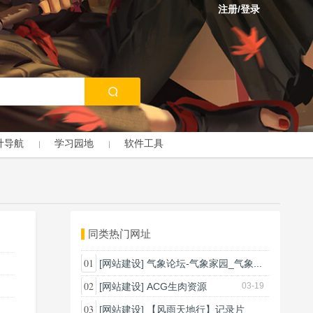
注册/登录
计导航
学习园地
软件工具
同类热门网址
01
[网站建设]
气象论坛-气象家园_气象...
03-18
02
[网站建设]
ACG生肉资源
03-19
03
[网站建设]
【风雨天地行】记录片