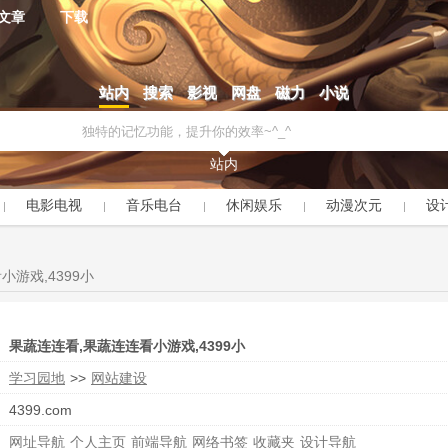
文章
下载
站内
搜索
影视
网盘
磁力
小说
站内
电影电视
音乐电台
休闲娱乐
动漫次元
设
游戏,4399小
果蔬连连看,果蔬连连看小游戏,4399小
学习园地
>>
网站建设
4399.com
网址导航
个人主页
前端导航
网络书签
收藏夹
设计导航