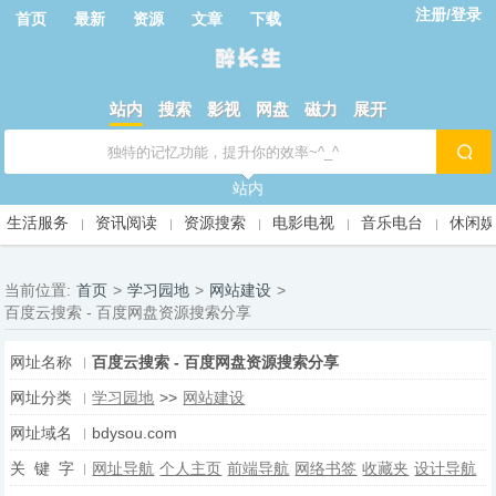
注册/登录
首页
最新
资源
文章
下载
站内
搜索
影视
网盘
磁力
展开
站内
生活服务
资讯阅读
资源搜索
电影电视
音乐电台
休闲
当前位置:
首页
>
学习园地
>
网站建设
>
百度云搜索 - 百度网盘资源搜索分享
网址名称
百度云搜索 - 百度网盘资源搜索分享
网址分类
学习园地
>>
网站建设
网址域名
bdysou.com
关 键 字
网址导航
个人主页
前端导航
网络书签
收藏夹
设计导航