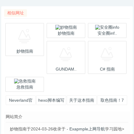
相似网址
妙物指南
安全圈inf..
妙物指南
GUNDAM..
C# 指南
急救指南
Neverland官
hexo脚本编写
关于这本指南
取色指南！7
方指南
指南（一）
· Spring Data
款靠谱工具帮
网站简介
你选取完美配
色
妙物指南于2024-03-26收录于
- Exapmple上网导航
学习园地>