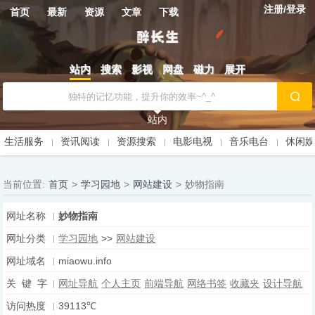
注册/登录
首页
最新
资源
文章
下载
站内
搜索
影视
网盘
磁力
展开
站内
生活服务
资讯阅读
资源搜索
电影电视
音乐电台
休闲
当前位置:
首页
>
学习园地
>
网站建设
>
妙物指南
网址名称
妙物指南
网址分类
学习园地
>>
网站建设
网址域名
miaowu.info
关 键 字
网址导航
个人主页
前端导航
网络书签
收藏夹
设计导航
访问热度
39113℃