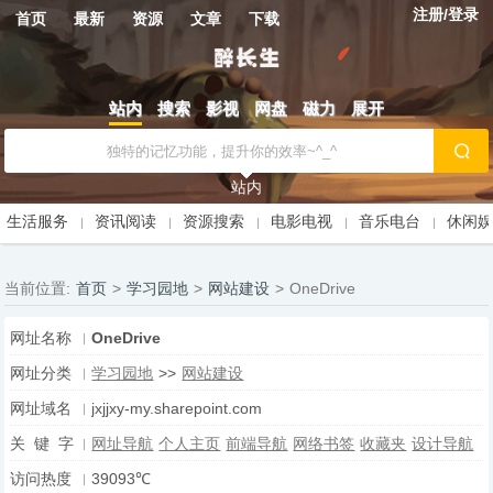
注册/登录
首页
最新
资源
文章
下载
站内
搜索
影视
网盘
磁力
展开
站内
生活服务
资讯阅读
资源搜索
电影电视
音乐电台
休闲
当前位置:
首页
>
学习园地
>
网站建设
>
OneDrive
网址名称
OneDrive
网址分类
学习园地
>>
网站建设
网址域名
jxjjxy-my.sharepoint.com
关 键 字
网址导航
个人主页
前端导航
网络书签
收藏夹
设计导航
访问热度
39093℃