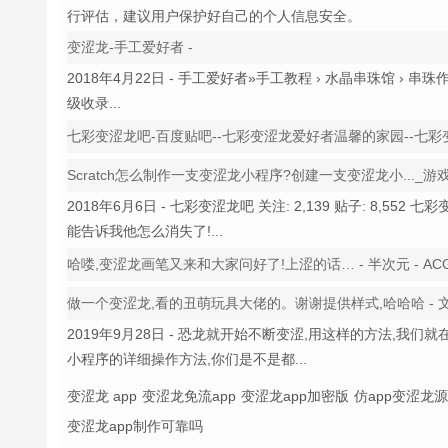
行评估，建议用户保护好自己的个人信息安全。
变涩龙-手工爱好者 -
2018年4月22日 - 手工爱好者»手工教程 › 水晶串珠馆 › 串珠作品
级收录...
七彩变涩龙吧-百度贴吧--七彩变涩龙爱好者温馨的家园--七彩变
Scratch怎么制作一支变涩龙小程序?创建一支变涩龙小..._游
2018年6月6日 - 七彩变涩龙吧 关注: 2,139 贴子: 8,55
能告诉我他怎么消失了!...
哈喽,变涩龙画笔又来和大家问好了!上涩的话… - 半次元 - ACG
做一个变涩龙,看的丑萌玩具大佬的。谢谢提供样式,哈哈哈 - 文玩展
2019年9月28日 - 恐龙就开始不断变涩,用这样的方法,我们就
小程序的详细操作方法,你们是不是都...
变涩龙 app
变涩龙免流app
变涩龙app加密版
仿app变涩龙
变涩龙app制作可靠吗