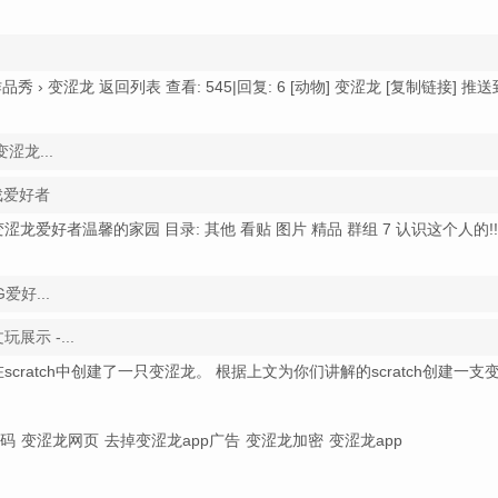
秀 › 变涩龙 返回列表 查看: 545|回复: 6 [动物] 变涩龙 [复制链接] 推
涩龙...
戏爱好者
2 七彩变涩龙爱好者温馨的家园 目录: 其他 看贴 图片 精品 群组 7 认识这个人的!!
爱好...
示 -...
在scratch中创建了一只变涩龙。 根据上文为你们讲解的scratch创建一支
源码
变涩龙网页
去掉变涩龙app广告
变涩龙加密
变涩龙app