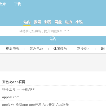
文章
下载
站内
搜索
影视
网盘
磁力
小说
站内
电影电视
音乐电台
休闲娱乐
动漫次元
设
变色龙App官网
软件工具
>>
手机APP
appbsl.com
app制作
免费app
app开发
App开发
App制作