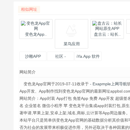
相似网址
变色龙App..
盘古云：站长..
菜鸟应用
沙雕APP
社区 -
iYa.App 软件
iYa.App 软件
交流社区
网站简介
交流社区
变色龙App官网于2019-07-11收录于
- Exapmple上网导航
App开发、App制作找到变色龙App官网的最新网址appbsl.co
网站简介：App封装 App打包 免签App 免费 App开发 超级签
名 企业签名 微信小程序 苹 变色龙平台集成app封装打包,原生a
著申请,苹果上架,安卓上架,域名,商标,云计算等App周边服务
本站平台只是简单供变色龙App官网的基础数据分析其价值和
否为社会的发展带来积极促进作用，另外还取决于各种因素的