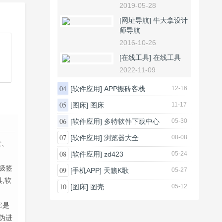
2019-05-28
[网址导航]
牛大拿设计
师导航
2016-10-26
[在线工具]
在线工具
2022-11-09
04
[软件应用]
APP搬砖客栈
12-16
05
[图床]
图床
11-17
06
[软件应用]
多特软件下载中心
05-30
07
[软件应用]
浏览器大全
08-08
发、
08
[软件应用]
zd423
05-24
超级签
09
[手机APP]
天籁K歌
05-27
具,软
10
[图床]
图壳
05-12
它是
伪进