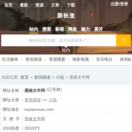
注册/登录
首页
最新
资源
文章
下载
站内
搜索
影视
网盘
磁力
展开
站内
生活服务
资讯阅读
资源搜索
电影电视
音乐电台
休闲
当前位置:
首页
>
资讯阅读
>
小说
>
墨缘文学网
(已失效)
网址名称
墨缘文学网
网址分类
资讯阅读
>>
小说
网址域名
mywenxue.com
关 键 字
墨缘文学网
访问热度
39103℃