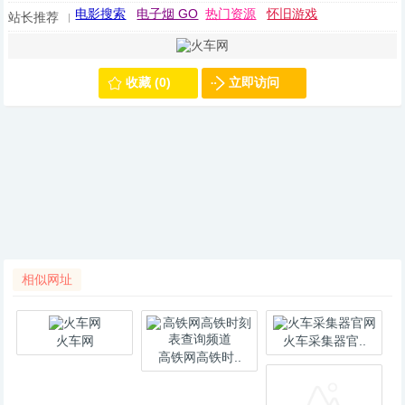
电影搜索
电子烟 GO
热门资源
怀旧游戏
站长推荐
收藏 (0)
立即访问
相似网址
火车网
火车采集器官..
高铁网高铁时..