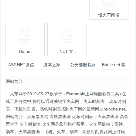
慢火车阅读
He.net
.NET 文..
ASP.NET微信
脚本之家
公安部服装及
Battle.net 帳
开发
_www.jb51.net
其服饰预算指
號
网站简介
导价格的通知
火车网于2019-05-27收录于
- Exapmple上网导航
软件工具>在
线工具分类中,你可以通过关键字火车网、火车时刻表、动车时刻
表、飞机时刻表、高铁时刻表找到火车网的最新网址huoche.net。
网站简介：火车票查询 高铁票查询 火车时刻表，火车票查询 高铁
票查询 火车时刻表 火车网是您的旅行帮手，火车网提供：高铁、
动车、火车票查询，飞机、火车、动车、高铁时刻表及网上订购