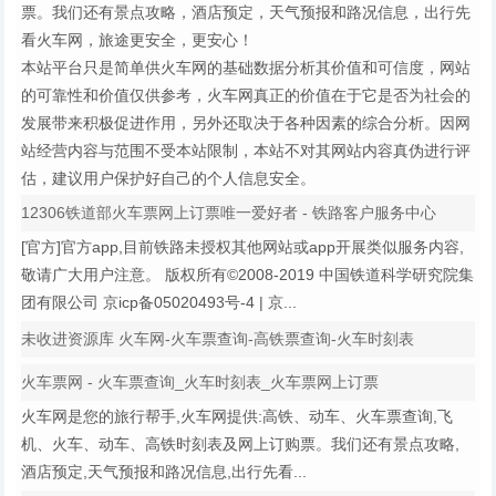
票。我们还有景点攻略，酒店预定，天气预报和路况信息，出行先
看火车网，旅途更安全，更安心！
本站平台只是简单供火车网的基础数据分析其价值和可信度，网站
的可靠性和价值仅供参考，火车网真正的价值在于它是否为社会的
发展带来积极促进作用，另外还取决于各种因素的综合分析。因网
站经营内容与范围不受本站限制，本站不对其网站内容真伪进行评
估，建议用户保护好自己的个人信息安全。
12306铁道部火车票网上订票唯一爱好者 - 铁路客户服务中心
[官方]官方app,目前铁路未授权其他网站或app开展类似服务内容,
敬请广大用户注意。 版权所有©2008-2019 中国铁道科学研究院集
团有限公司 京icp备05020493号-4 | 京...
未收进资源库 火车网-火车票查询-高铁票查询-火车时刻表
火车票网 - 火车票查询_火车时刻表_火车票网上订票
火车网是您的旅行帮手,火车网提供:高铁、动车、火车票查询,飞
机、火车、动车、高铁时刻表及网上订购票。我们还有景点攻略,
酒店预定,天气预报和路况信息,出行先看...