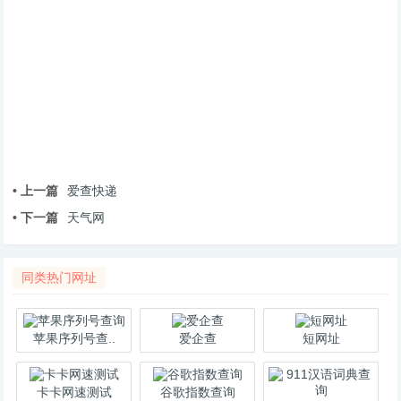
• 上一篇
爱查快递
• 下一篇
天气网
同类热门网址
苹果序列号查..
爱企查
短网址
卡卡网速测试
谷歌指数查询