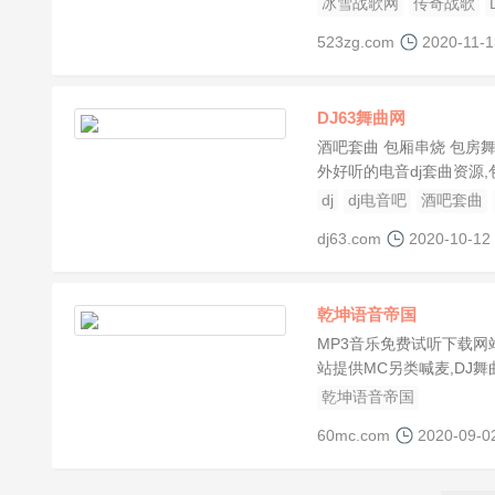
冰雪战歌网
传奇战歌
523zg.com
2020-11-1
DJ63舞曲网
酒吧套曲 包厢串烧 包房舞
外好听的电音dj套曲资源
dj
dj电音吧
酒吧套曲
dj63.com
2020-10-12
乾坤语音帝国
MP3音乐免费试听下载网站
站提供MC另类喊麦,DJ舞
乾坤语音帝国
60mc.com
2020-09-0