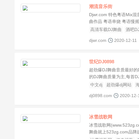
潮流音乐街
Djwr.com 特色粤语Mi
曲作品 粤语串烧 粤语慢摇
高清车载DJ舞曲
酒吧D
djwr.com
2020-12-11
世纪DJ0898
超劲爆DJ舞曲音质最好的DJ
的DJ舞曲质量为主,每首DJ
中文dj
超劲爆dj网站
海
dj0898.com
2020-12-
冰雪战歌网
冰雪战歌网(www.523
舞曲就上523zg.com品