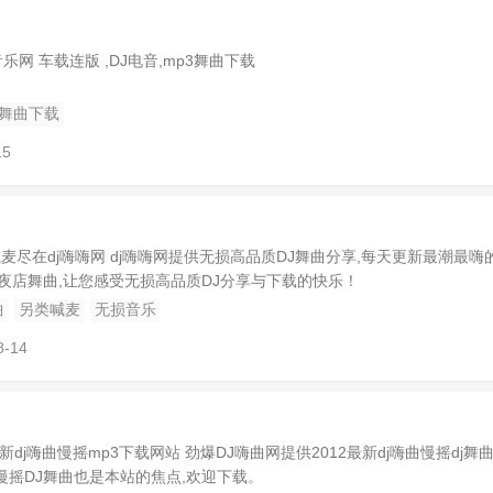
乐网 车载连版 ,DJ电音,mp3舞曲下载
3舞曲下载
15
J喊麦尽在dj嗨嗨网 dj嗨嗨网提供无损高品质DJ舞曲分享,每天更新最潮最嗨的
酒吧夜店舞曲,让您感受无损高品质DJ分享与下载的快乐！
曲
另类喊麦
无损音乐
8-14
2最新dj嗨曲慢摇mp3下载网站 劲爆DJ嗨曲网提供2012最新dj嗨曲慢摇dj舞曲
歌,慢摇DJ舞曲也是本站的焦点,欢迎下载。