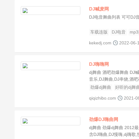
DJ喊麦网
DJ电音舞曲列表 可可DJ音
车载连版
DJ电音
mp
kekedj.com
2022-06-
DJ嗨嗨网
dj舞曲 酒吧劲爆舞曲 D
音乐,DJ舞曲,DJ串烧,
劲爆dj舞曲
好听的dj舞
qiqizhibo.com
2021-0
劲爆DJ嗨曲网
dj舞曲 劲爆dj舞曲 201
含DJ嗨曲,DJ慢嗨,dj嗨