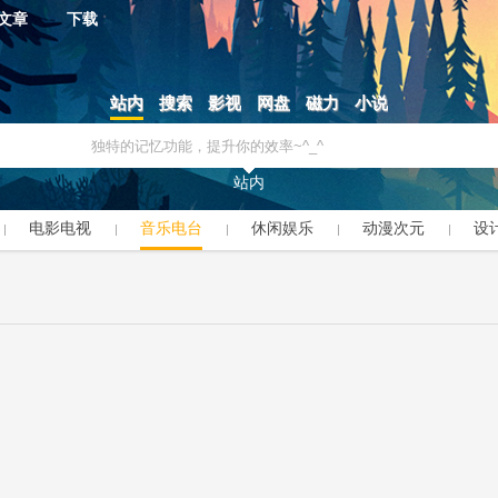
文章
下载
站内
搜索
影视
网盘
磁力
小说
站内
电影电视
音乐电台
休闲娱乐
动漫次元
设