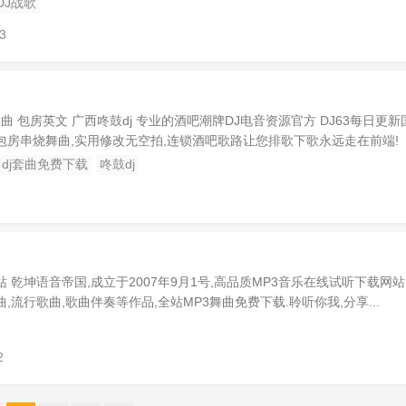
DJ战歌
3
曲 包房英文 广西咚鼓dj 专业的酒吧潮牌DJ电音资源官方 DJ63每日更新
,包房串烧舞曲,实用修改无空拍,连锁酒吧歌路让您排歌下歌永远走在前端!
dj套曲免费下载
咚鼓dj
 乾坤语音帝国,成立于2007年9月1号,高品质MP3音乐在线试听下载网站,
曲,流行歌曲,歌曲伴奏等作品,全站MP3舞曲免费下载.聆听你我,分享...
2