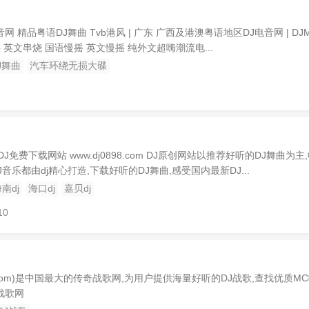
x混音网 精品粤语DJ舞曲 Tvb港风 | 广东 广西及港澳粤语地区DJ电音网 | DJM
 英文串烧 国语慢摇 英文慢摇 纯外文超嗨潮流电...
J舞曲
汽车环绕无损大碟
免费下载网站 www.dj0898.com DJ原创网站以推荐好听的DJ舞曲为主
音乐都由dj精心打造,下载好听的DJ舞曲,感受国内最新DJ...
南dj
海口dj
嘉贝dj
10
zg.com)是中国最大的传奇战歌网,为用户提供海量好听的DJ战歌,查找优质M
牌战歌网