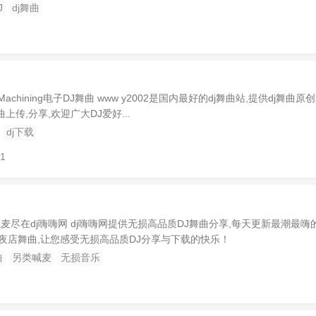
J
dj舞曲
harge Machining电子DJ舞曲 www y2002是国内最好的dj舞曲站,提供dj舞曲原
曲上传,分享,欢迎广大DJ爱好...
dj下载
01
J喊麦尽在dj嗨嗨网 dj嗨嗨网提供无损高品质DJ舞曲分享,每天更新最潮最嗨的
酒吧夜店舞曲,让您感受无损高品质DJ分享与下载的快乐！
曲
另类喊麦
无损音乐