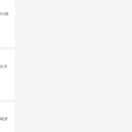
iX舞
,收录
C喊麦