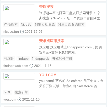
载更是玩了一个晚上！~进去选择游客登录
奈斯搜索
即可！！（华为P10测试可玩！！）照例放
资源超丰富的阿里云盘资源搜索引擎！ 奈
一波游戏实况吧！附件下载文件名称：长生
斯搜索（NiceSo）是一个资源丰富的阿里云
劫...,
盘搜索引擎网站，奈斯搜索专注于收录全网
奈斯搜索
NiceSo
阿里云盘资源
阿里云盘资源搜索
阿里云盘资源，包括：影视资源、音乐资
niceso.fun
2021-12-07
源、图片资源、电子书资源、软件资源、小
说资源等等。只需要输入关键词即可搜索全
安卓找应用搜索
网阿里云盘资源，直接提供阿里云盘分享链
找应用 找应用就上findappweb.com，提供
接，大家可以保存至自己的阿里云盘或者直
安卓apk文件下载的网站。
接下载。
找应用
findapp
findappweb
安卓软件下载
findappweb.com
2021-11-18
YOU.COM
you.com由两名前 Salesforce 员工创立，今
天公开测试版，并宣布由 Salesforce 首席
执行官 Marc Benioff 领投的 2000 万美元融
YOU
搜索引擎
资。该服务放弃了您会在大多数通用搜索引
you.com
2021-11-10
擎中找到的线性链接列表，选择按来源组织