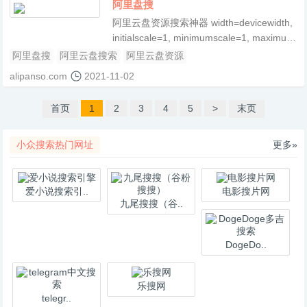
的答案网格。来源包括“网络结果”和“新
阿里盘搜
闻”等通用类别，也包括 StackOverflow、维
阿里云盘资源搜索神器 width=devicewidth,
基百科、Twitter、亚马逊、LinkedIn 等特定
initialscale=1, minimumscale=1, maximum
网站以及
scale=1, userscalable=no
阿里盘搜
阿里云盘搜索
阿里云盘资源
alipanso.com
2021-11-02
首页
1
2
3
4
5
>
末页
小众搜索热门网址
更多»
爱小说搜索引..
电影搜片网
九尾搜搜（谷..
DogeDo..
乐搜网
telegr..