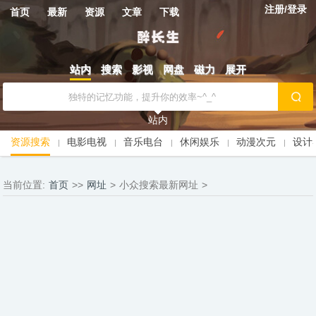
注册/登录
首页
最新
资源
文章
下载
站内
搜索
影视
网盘
磁力
展开
站内
资源搜索
电影电视
音乐电台
休闲娱乐
动漫次元
设计
当前位置:
首页
>>
网址
>
小众搜索最新网址
>