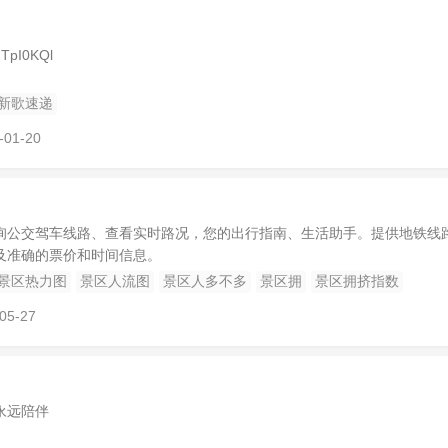
I0KQl
新歌速递
-01-20
询公交驾车线路、查看实时路况，您的出行指南、生活助手。提供地铁线
及准确的票价和时间信息。
景区热力图
景区人流图
景区人多不多
景区拥
景区拥挤指数
05-27
永远陪伴