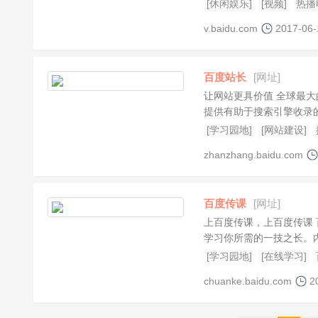
不同的视频观看需求。...
[休闲娱乐]
[视频]
热播
v.baidu.com
2017-06-
百度站长
[网址]
让网站更具价值 全球最
提供有助于搜索引擎收录的
[学习园地]
[网站建设]
zhanzhang.baidu.com
百度传课
[网址]
上百度传课，上百度传课
学习你所需的一技之长。
[学习园地]
[在线学习]
chuanke.baidu.com
2