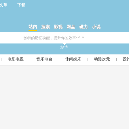
文章
下载
站内
搜索
影视
网盘
磁力
小说
站内
电影电视
音乐电台
休闲娱乐
动漫次元
设