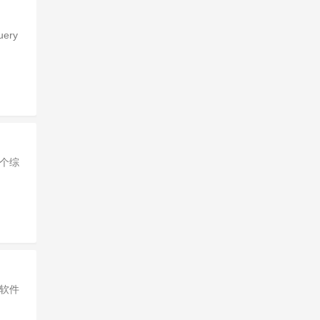
ery
一个综
计软件