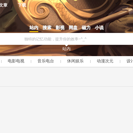
文章
下载
站内
搜索
影视
网盘
磁力
小说
站内
电影电视
音乐电台
休闲娱乐
动漫次元
设