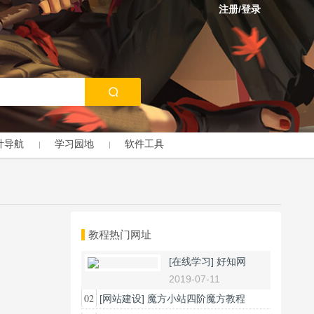
注册/登录
计导航
学习园地
软件工具
教程热门网址
[在线学习]
好知网
2019-07-11
02
[网站建设]
魔方小站四阶魔方教程