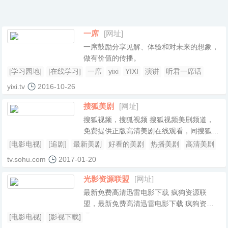
一席
[网址]
一席鼓励分享见解、体验和对未来的想象，
做有价值的传播。
[学习园地]
[在线学习]
一席
yixi
YIXI
演讲
听君一席话
yixi.tv
2016-10-26
搜狐美剧
[网址]
搜狐视频，搜狐视频 搜狐视频美剧频道，
免费提供正版高清美剧在线观看，同搜狐视
频美剧频道，及时收录最新美国电视剧，免
[电影电视]
[追剧]
最新美剧
好看的美剧
热播美剧
高清美剧
费为您提供正版高清美剧在线观看、美剧下
美剧排行榜
tv.sohu.com
2017-01-20
载等服务，同步美国播出各类热点电视剧。
最新、最好看的电视剧尽在搜狐电视剧频
光影资源联盟
[网址]
道。
最新免费高清迅雷电影下载 疯狗资源联
盟，最新免费高清迅雷电影下载 疯狗资源
联盟
[电影电视]
[影视下载]