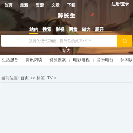
注册/登录
首页
最新
资源
文章
下载
站内
搜索
影视
网盘
磁力
展开
站内
生活服务
资讯阅读
资源搜索
电影电视
音乐电台
休闲
当前位置:
首页
>>
标签_TV
>