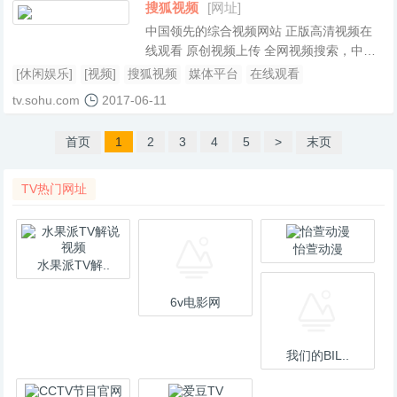
搜狐视频
[网址]
中国领先的综合视频网站 正版高清视频在
线观看 原创视频上传 全网视频搜索，中国
领先的综合视频网站 正版高清视频在线观
[休闲娱乐]
[视频]
搜狐视频
媒体平台
在线观看
看 原创视频上传 全网视频搜索 搜狐视频是
正版高清视频
自媒体
tv.sohu.com
2017-06-11
搜狐旗下专业的综合视频网站，提供正版高
清电影、电视剧、综艺、纪录片、动漫等。
首页
1
2
3
4
5
>
末页
网罗最新最热新闻、娱乐咨询，同时提供免
费视频空间和视频分享服务。
TV热门网址
怡萱动漫
水果派TV解..
6v电影网
我们的BIL..