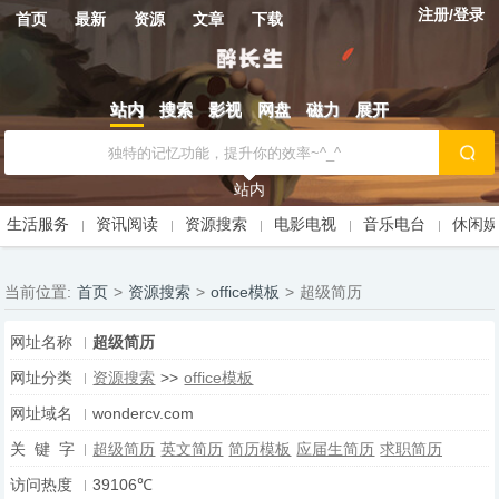
注册/登录
首页
最新
资源
文章
下载
站内
搜索
影视
网盘
磁力
展开
站内
生活服务
资讯阅读
资源搜索
电影电视
音乐电台
休闲
当前位置:
首页
>
资源搜索
>
office模板
>
超级简历
网址名称
超级简历
网址分类
资源搜索
>>
office模板
网址域名
wondercv.com
关 键 字
超级简历
英文简历
简历模板
应届生简历
求职简历
访问热度
39106℃