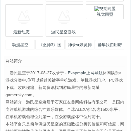
视觉同盟
最新动态 _..
游民星空游戏..
动漫星空
《巫师3》图
神录sr妖灵排
当年我们用诺
文攻略
行
基亚玩过的塞
网站简介
班游戏，小小
的屏
游民星空于2017-08-27收录于
- Exapmple上网导航
休闲娱乐>
游戏分类中,你可以通过关键字单机游戏、单机游戏门户、PC游戏
下载、攻略秘籍、新闻资讯找到游民星空的最新网址
gamersky.com。
网站简介：游民星空隶属于石家庄友曼网络科技有限公司，是国内
专注单机游戏的综合性娱乐媒体。全球ALEXA排名达1500水平，
在单机游戏领域位列第一，在众游戏媒体中位列前十。
本站平台只是简单供游民星空的基础数据分析其价值和可信度，网