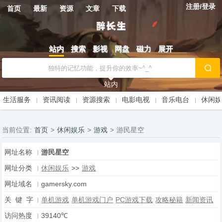
注册/登录
首页
最新
资源
文章
下载
站内
搜索
影视
网盘
磁力
展开
站内
生活服务
资讯阅读
资源搜索
电影电视
音乐电台
休闲
当前位置:
首页
>
休闲娱乐
>
游戏
>
游民星空
网址名称
游民星空
网址分类
休闲娱乐
>>
游戏
网址域名
gamersky.com
关 键 字
单机游戏
单机游戏门户
PC游戏下载
攻略秘籍
新闻资讯
访问热度
39140℃