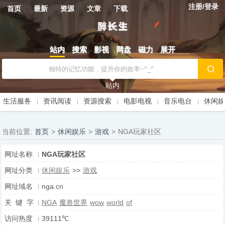
注册/登录
首页
最新
资源
文章
下载
站内
搜索
影视
网盘
磁力
展开
站内
生活服务
资讯阅读
资源搜索
电影电视
音乐电台
休闲
当前位置:
首页
>
休闲娱乐
>
游戏
>
NGA玩家社区
网址名称
NGA玩家社区
网址分类
休闲娱乐
>>
游戏
网址域名
nga.cn
关 键 字
NGA
魔兽世界
wow
world
of
访问热度
39111℃