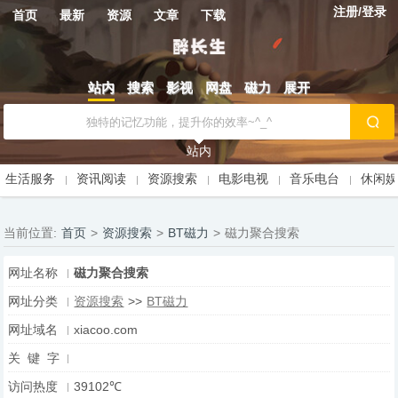
注册/登录
首页
最新
资源
文章
下载
站内
搜索
影视
网盘
磁力
展开
站内
生活服务
资讯阅读
资源搜索
电影电视
音乐电台
休闲
当前位置:
首页
>
资源搜索
>
BT磁力
>
磁力聚合搜索
网址名称
磁力聚合搜索
网址分类
资源搜索
>>
BT磁力
网址域名
xiacoo.com
关 键 字
访问热度
39102℃