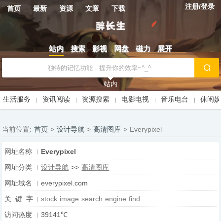
注册/登录
首页
最新
资源
文章
下载
站内
搜索
影视
网盘
磁力
展开
站内
生活服务
资讯阅读
资源搜索
电影电视
音乐电台
休闲
当前位置:
首页
>
设计导航
>
高清图库
>
Everypixel
网址名称
Everypixel
网址分类
设计导航
>>
高清图库
网址域名
everypixel.com
关 键 字
stock
image
search
engine
find
访问热度
39141℃