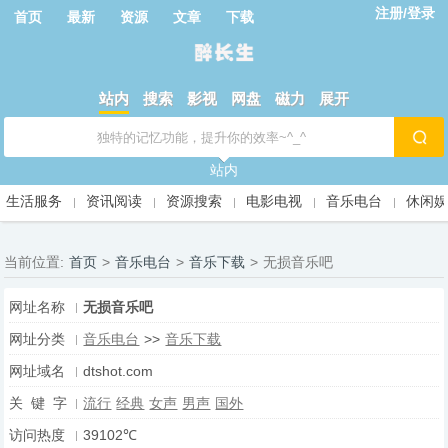
注册/登录
首页
最新
资源
文章
下载
站内
搜索
影视
网盘
磁力
展开
站内
生活服务
资讯阅读
资源搜索
电影电视
音乐电台
休闲
当前位置:
首页
>
音乐电台
>
音乐下载
>
无损音乐吧
网址名称
无损音乐吧
网址分类
音乐电台
>>
音乐下载
网址域名
dtshot.com
关 键 字
流行
经典
女声
男声
国外
访问热度
39102℃