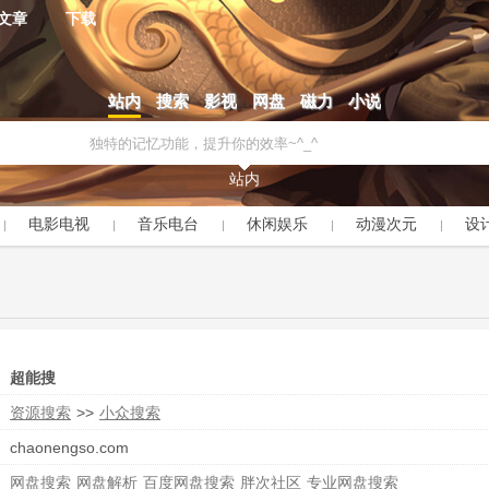
文章
下载
站内
搜索
影视
网盘
磁力
小说
站内
电影电视
音乐电台
休闲娱乐
动漫次元
设
超能搜
资源搜索
>>
小众搜索
chaonengso.com
网盘搜索
网盘解析
百度网盘搜索
胖次社区
专业网盘搜索