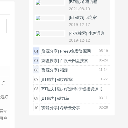
[BT磁力]
磁力猫
2021-08-10
[BT磁力]
bt之家
2019-12-17
[小众搜索]
小鸡词典
2019-12-12
04
[资源分享]
Free9免费资源网
05-19
05
[网盘搜索]
百度云网盘搜索
05-24
06
[资源分享]
福爆
11-14
07
[BT磁力]
磁力管家
11-22
、胖
08
[BT磁力]
磁力资源:种子链接资源【...
01-09
、最好
09
[BT磁力]
磁力岛
03-11
10
[资源分享]
考研云分享
02-28
展带
用户