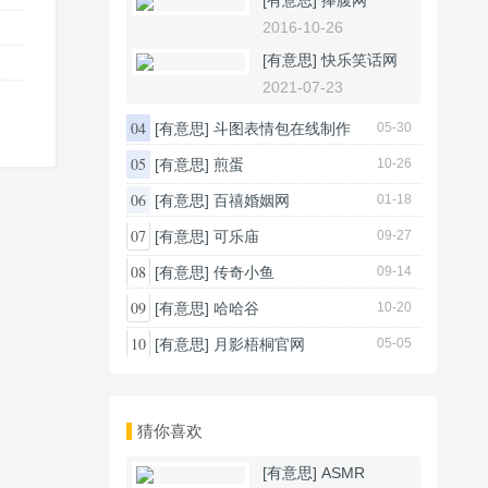
[有意思]
捧腹网
2016-10-26
[有意思]
快乐笑话网
2021-07-23
04
[有意思]
斗图表情包在线制作
05-30
05
[有意思]
煎蛋
10-26
06
[有意思]
百禧婚姻网
01-18
07
[有意思]
可乐庙
09-27
08
[有意思]
传奇小鱼
09-14
09
[有意思]
哈哈谷
10-20
10
[有意思]
月影梧桐官网
05-05
猜你喜欢
[有意思]
ASMR