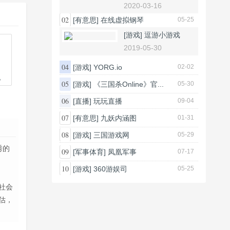
2020-03-16
02
[有意思]
在线虚拟钢琴
05-25
[游戏]
逗游小游戏
2019-05-30
04
[游戏]
YORG.io
02-02
化
05
[游戏]
《三国杀Online》官...
05-30
06
[直播]
玩玩直播
09-04
07
[有意思]
九妖内涵图
01-31
08
[游戏]
三国游戏网
05-29
秀的
09
[军事体育]
凤凰军事
07-17
10
[游戏]
360游娱司
05-25
社会
估，