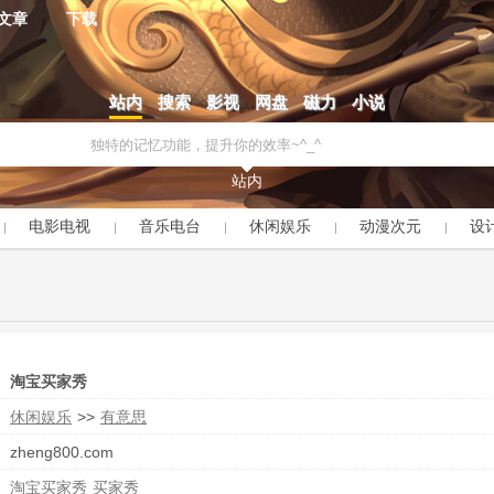
文章
下载
站内
搜索
影视
网盘
磁力
小说
站内
电影电视
音乐电台
休闲娱乐
动漫次元
设
淘宝买家秀
休闲娱乐
>>
有意思
zheng800.com
淘宝买家秀
买家秀