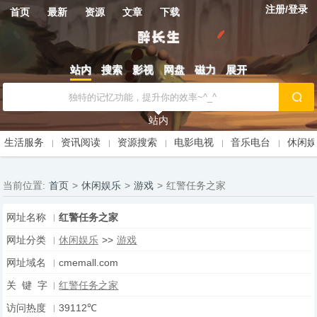
注册/登录
首页
最新
资源
文章
下载
站内
搜索
影视
网盘
磁力
展开
站内
生活服务
资讯阅读
资源搜索
电影电视
音乐电台
休闲
当前位置:
首页
>
休闲娱乐
>
游戏
>
红警任务之家
网址名称
红警任务之家
网址分类
休闲娱乐
>>
游戏
网址域名
cmemall.com
关 键 字
红警任务之家
访问热度
39112℃